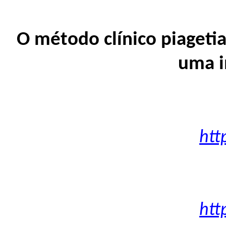
O método clínico piageti
uma i
htt
htt