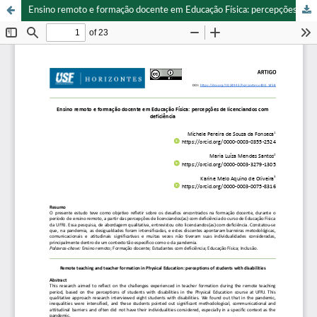
Ensino remoto e formação docente em Educação Física: percepções de licenciandos com deficiência