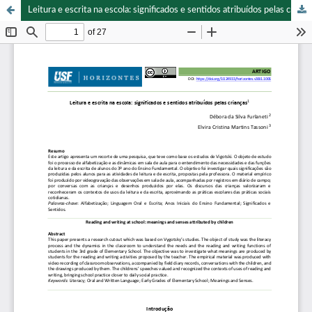
Leitura e escrita na escola: significados e sentidos atribuídos pelas crianças