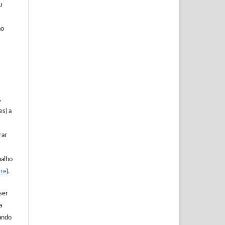
u
ão
,
es) a
rar
balho
vre
).
ser
a
ando