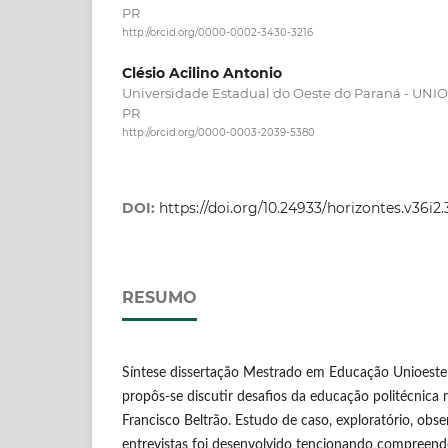
PR
http://orcid.org/0000-0002-3430-3216
Clésio Acilino Antonio
Universidade Estadual do Oeste do Paraná - UNIO
PR
http://orcid.org/0000-0003-2039-5380
DOI:
https://doi.org/10.24933/horizontes.v36i2.
RESUMO
Síntese dissertação Mestrado em Educação Unioeste 
propôs-se discutir desafios da educação politécnica 
Francisco Beltrão. Estudo de caso, exploratório, obse
entrevistas foi desenvolvido tencionando compreen