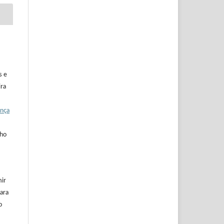
s e
ira
ença
lho
mir
ara
o