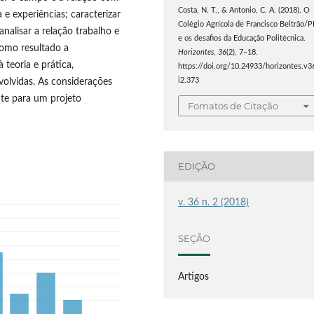
Costa, N. T., & Antonio, C. A. (2018). O
 e experiências; caracterizar
Colégio Agrícola de Francisco Beltrão/
nalisar a relação trabalho e
e os desafios da Educação Politécnica.
Como resultado a
Horizontes
,
36
(2), 7–18.
teoria e prática,
https://doi.org/10.24933/horizontes.v3
volvidas. As considerações
i2.373
te para um projeto
Fomatos de Citação
EDIÇÃO
v. 36 n. 2 (2018)
SEÇÃO
Artigos