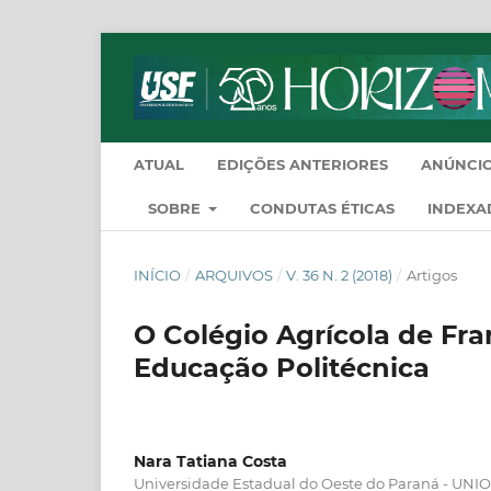
ATUAL
EDIÇÕES ANTERIORES
ANÚNCI
SOBRE
CONDUTAS ÉTICAS
INDEXA
INÍCIO
/
ARQUIVOS
/
V. 36 N. 2 (2018)
/
Artigos
O Colégio Agrícola de Fra
Educação Politécnica
Nara Tatiana Costa
Universidade Estadual do Oeste do Paraná - UNIO