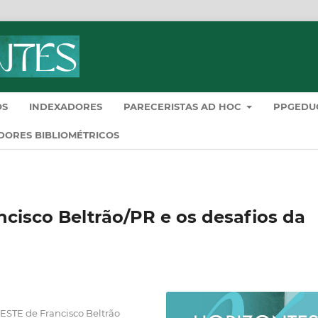
OS
INDEXADORES
PARECERISTAS AD HOC
PPGEDU
DORES BIBLIOMÉTRICOS
ncisco Beltrão/PR e os desafios da
ESTE de Francisco Beltrão