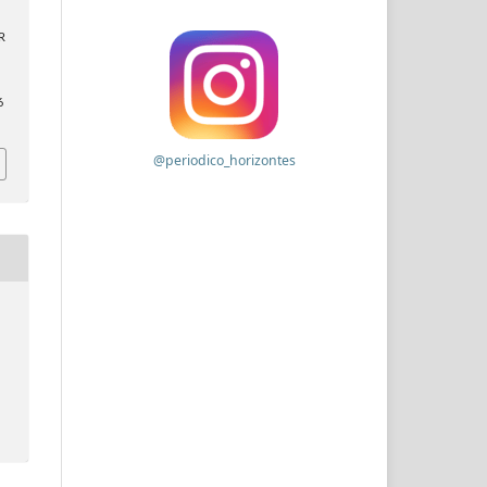
PR
6
@periodico_horizontes