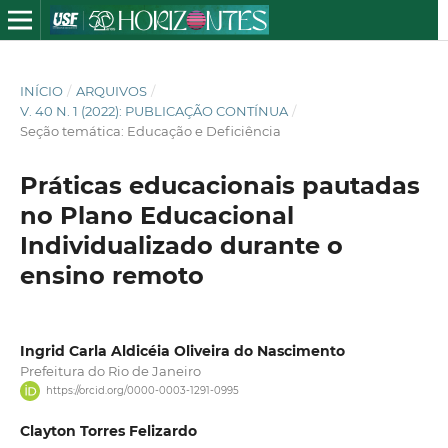
INÍCIO
/
ARQUIVOS
/
V. 40 N. 1 (2022): PUBLICAÇÃO CONTÍNUA
/
Seção temática: Educação e Deficiência
Práticas educacionais pautadas
no Plano Educacional
Individualizado durante o
ensino remoto
Ingrid Carla Aldicéia Oliveira do Nascimento
Prefeitura do Rio de Janeiro
https://orcid.org/0000-0003-1291-0995
Clayton Torres Felizardo