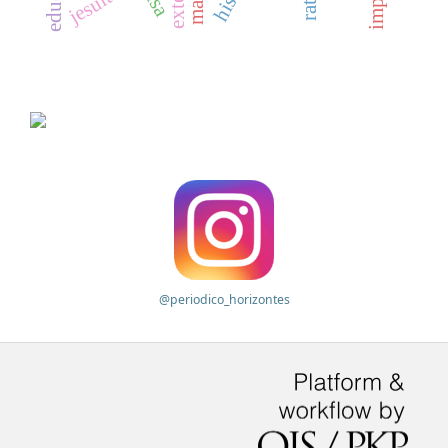
jesuítas
@periodico_horizontes