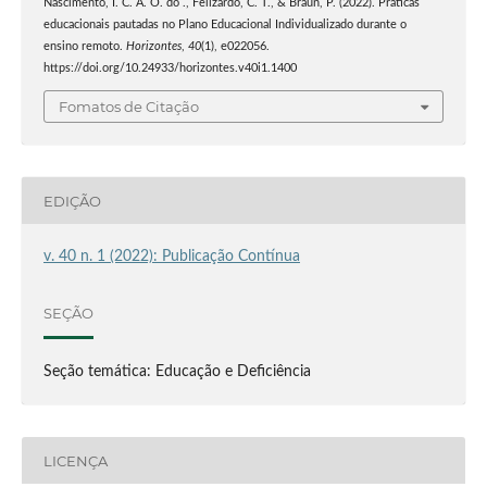
Nascimento, I. C. A. O. do ., Felizardo, C. T., & Braun, P. (2022). Práticas
educacionais pautadas no Plano Educacional Individualizado durante o
ensino remoto.
Horizontes
,
40
(1), e022056.
https://doi.org/10.24933/horizontes.v40i1.1400
Fomatos de Citação
EDIÇÃO
v. 40 n. 1 (2022): Publicação Contínua
SEÇÃO
Seção temática: Educação e Deficiência
LICENÇA