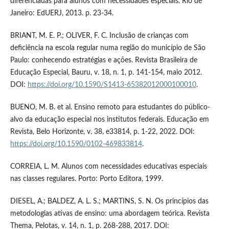
diferenciadas para alunos com necessidades especiais. Rio de
Janeiro: EdUERJ, 2013. p. 23-34.
BRIANT, M. E. P.; OLIVER, F. C. Inclusão de crianças com
deficiência na escola regular numa região do município de São
Paulo: conhecendo estratégias e ações. Revista Brasileira de
Educação Especial, Bauru, v. 18, n. 1, p. 141-154, maio 2012.
DOI:
https://doi.org/10.1590/S1413-65382012000100010
.
BUENO, M. B. et al. Ensino remoto para estudantes do público-
alvo da educação especial nos institutos federais. Educação em
Revista, Belo Horizonte, v. 38, e33814, p. 1-22, 2022. DOI:
https://doi.org/10.1590/0102-469833814
.
CORREIA, L. M. Alunos com necessidades educativas especiais
nas classes regulares. Porto: Porto Editora, 1999.
DIESEL, A.; BALDEZ, A. L. S.; MARTINS, S. N. Os princípios das
metodologias ativas de ensino: uma abordagem teórica. Revista
Thema, Pelotas, v. 14, n. 1, p. 268-288, 2017. DOI: