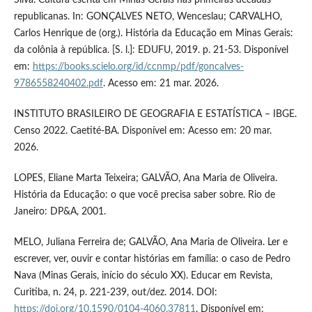
republicanas. In: GONÇALVES NETO, Wenceslau; CARVALHO,
Carlos Henrique de (org.). História da Educação em Minas Gerais:
da colônia à república. [S. l.]: EDUFU, 2019. p. 21-53. Disponível
em:
https://books.scielo.org/id/ccnmp/pdf/goncalves-
9786558240402.pdf
. Acesso em: 21 mar. 2026.
INSTITUTO BRASILEIRO DE GEOGRAFIA E ESTATÍSTICA – IBGE.
Censo 2022. Caetité-BA. Disponível em: Acesso em: 20 mar.
2026.
LOPES, Eliane Marta Teixeira; GALVÃO, Ana Maria de Oliveira.
História da Educação: o que você precisa saber sobre. Rio de
Janeiro: DP&A, 2001.
MELO, Juliana Ferreira de; GALVÃO, Ana Maria de Oliveira. Ler e
escrever, ver, ouvir e contar histórias em família: o caso de Pedro
Nava (Minas Gerais, início do século XX). Educar em Revista,
Curitiba, n. 24, p. 221-239, out/dez. 2014. DOI:
https://doi.org/10.1590/0104-4060.37811
. Disponível em: