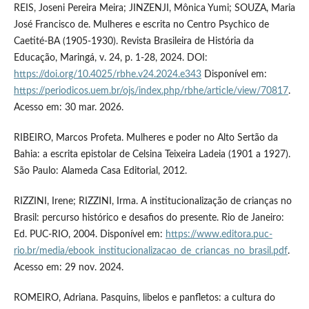
REIS, Joseni Pereira Meira; JINZENJI, Mônica Yumi; SOUZA, Maria
José Francisco de. Mulheres e escrita no Centro Psychico de
Caetité-BA (1905-1930). Revista Brasileira de História da
Educação, Maringá, v. 24, p. 1-28, 2024. DOI:
https://doi.org/10.4025/rbhe.v24.2024.e343
Disponível em:
https://periodicos.uem.br/ojs/index.php/rbhe/article/view/70817
.
Acesso em: 30 mar. 2026.
RIBEIRO, Marcos Profeta. Mulheres e poder no Alto Sertão da
Bahia: a escrita epistolar de Celsina Teixeira Ladeia (1901 a 1927).
São Paulo: Alameda Casa Editorial, 2012.
RIZZINI, Irene; RIZZINI, Irma. A institucionalização de crianças no
Brasil: percurso histórico e desafios do presente. Rio de Janeiro:
Ed. PUC-RIO, 2004. Disponível em:
https://www.editora.puc-
rio.br/media/ebook_institucionalizacao_de_criancas_no_brasil.pdf
.
Acesso em: 29 nov. 2024.
ROMEIRO, Adriana. Pasquins, libelos e panfletos: a cultura do