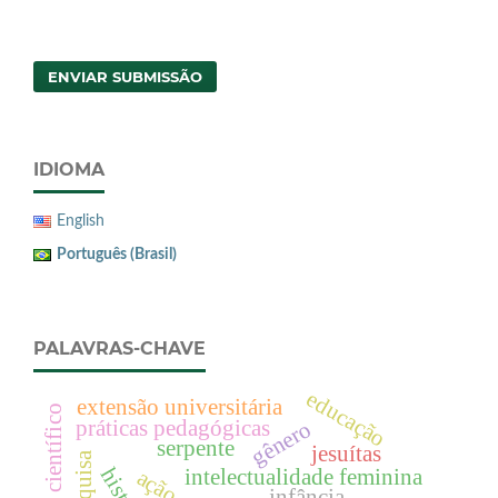
ENVIAR SUBMISSÃO
IDIOMA
English
Português (Brasil)
PALAVRAS-CHAVE
educação
extensão universitária
campo científico
práticas pedagógicas
gênero
serpente
jesuítas
intelectualidade feminina
infância