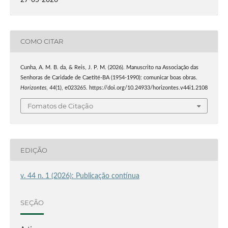
COMO CITAR
Cunha, A. M. B. da, & Reis, J. P. M. (2026). Manuscrito na Associação das
Senhoras de Caridade de Caetité-BA (1954-1990): comunicar boas obras.
Horizontes
,
44
(1), e023265. https://doi.org/10.24933/horizontes.v44i1.2108
Fomatos de Citação
EDIÇÃO
v. 44 n. 1 (2026): Publicação contínua
SEÇÃO