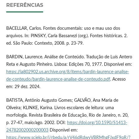
REFERÊNCIAS
BACELLAR, Carlos. Fontes documentais: uso e mau uso dos
arquivos. In: PINSKY, Carla Bassanezi (org.). Fontes históricas. 2.
ed. São Paulo: Contexto, 2008. p. 23-79.
BARDIN, Laurence. Análise de Conteúdo. Tradução de Luís Antero
Reta e Augusto Pinheiro. Lisboa: Edições 70, 1977. Disponível em:
https://ia802902.us.archive.org/8/items/bardin-laurence-analise-
de-conteudo/bardin-laurence-analise-de-conteudo.pdf
. Acesso
em: 29 dez. 2024.
BATISTA, Antônio Augusto Gomes; GALVÃO, Ana Maria de
Oliveira; KLINKE, Karina. Livros escolares de leitura: uma
morfologia. Revista Brasileira de Educação, Rio de Janeiro, n. 20,
p. 27-47, maio/ago. 2002. DOI:
https://doi.org/10.1590/S1413-
24782002000200003
Disponível em:
https://www.scielo.br/j/rbedu/a/rV46dRdwyVBRMhgFJxdF9qR/?