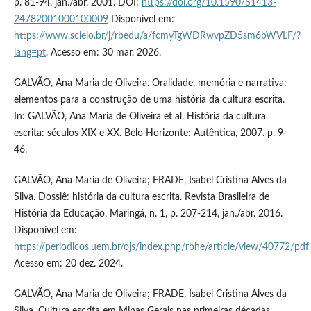
p. 81-94, jan./abr. 2001. DOI:
https://doi.org/10.1590/S1413-
24782001000100009
Disponível em:
https://www.scielo.br/j/rbedu/a/fcmyTgWDRwvpZD5sm6bWVLF/?
lang=pt
. Acesso em: 30 mar. 2026.
GALVÃO, Ana Maria de Oliveira. Oralidade, memória e narrativa:
elementos para a construção de uma história da cultura escrita.
In: GALVÃO, Ana Maria de Oliveira et al. História da cultura
escrita: séculos XIX e XX. Belo Horizonte: Autêntica, 2007. p. 9-
46.
GALVÃO, Ana Maria de Oliveira; FRADE, Isabel Cristina Alves da
Silva. Dossiê: história da cultura escrita. Revista Brasileira de
História da Educação, Maringá, n. 1, p. 207-214, jan./abr. 2016.
Disponível em:
https://periodicos.uem.br/ojs/index.php/rbhe/article/view/40772/pdf
Acesso em: 20 dez. 2024.
GALVÃO, Ana Maria de Oliveira; FRADE, Isabel Cristina Alves da
Silva. Cultura escrita em Minas Gerais nas primeiras décadas