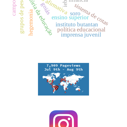
grupos de pesquisa
história da educação
ação afirmativa
ieb
goiás
sistema de cotas
hegemonia
soro
ensino superior
instituto butantan
política educacional
imprensa juvenil