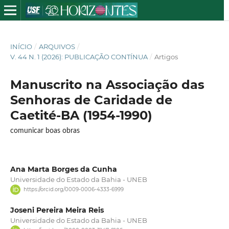
INÍCIO
/
ARQUIVOS
/
V. 44 N. 1 (2026): PUBLICAÇÃO CONTÍNUA
/
Artigos
Manuscrito na Associação das
Senhoras de Caridade de
Caetité-BA (1954-1990)
comunicar boas obras
Ana Marta Borges da Cunha
Universidade do Estado da Bahia - UNEB
https://orcid.org/0009-0006-4333-6999
Joseni Pereira Meira Reis
Universidade do Estado da Bahia - UNEB