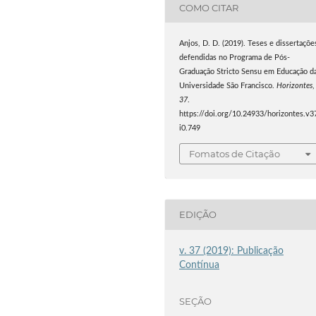
COMO CITAR
Anjos, D. D. (2019). Teses e dissertaçõe
defendidas no Programa de Pós-
Graduação Stricto Sensu em Educação d
Universidade São Francisco.
Horizontes
,
37
.
https://doi.org/10.24933/horizontes.v3
i0.749
Fomatos de Citação
EDIÇÃO
v. 37 (2019): Publicação
Contínua
SEÇÃO