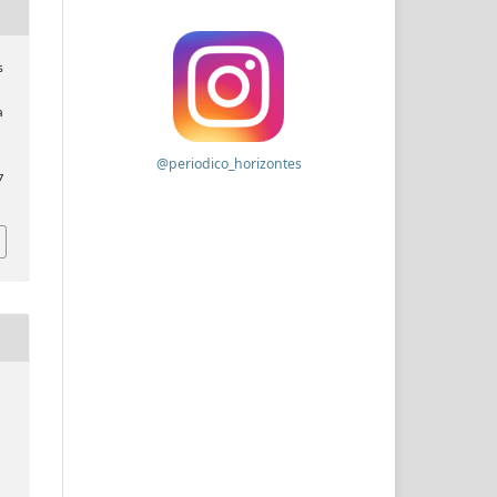
s
a
@periodico_horizontes
7