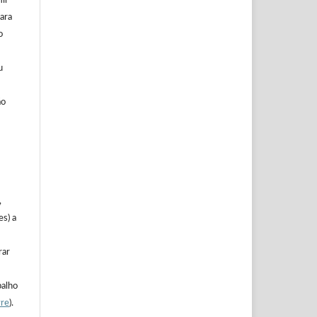
mir
ara
o
u
ão
,
es) a
rar
balho
vre
).