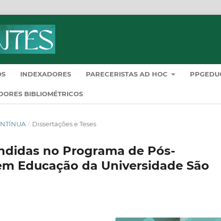
OS
INDEXADORES
PARECERISTAS AD HOC
PPGEDU
DORES BIBLIOMÉTRICOS
CONTÍNUA
/
Dissertações e Teses
endidas no Programa de Pós-
 em Educação da Universidade São