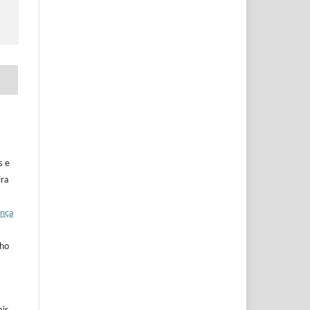
s e
ira
ença
lho