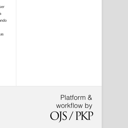
ser
a
ando
 as