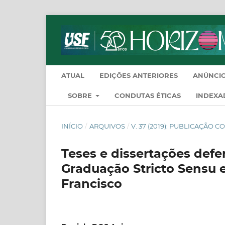
ATUAL
EDIÇÕES ANTERIORES
ANÚNCI
SOBRE
CONDUTAS ÉTICAS
INDEXA
INÍCIO
/
ARQUIVOS
/
V. 37 (2019): PUBLICAÇÃO 
Teses e dissertações def
Graduação Stricto Sensu
Francisco