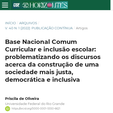
INÍCIO
/
ARQUIVOS
/
V. 40 N. 1 (2022): PUBLICAÇÃO CONTÍNUA
/
Artigos
Base Nacional Comum
Curricular e inclusão escolar:
problematizando os discursos
acerca da construção de uma
sociedade mais justa,
democrática e inclusiva
Priscila de Oliveira
Universidade Federal do Rio Grande
https://orcid.org/0000-0001-5550-6621