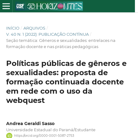
INÍCIO
/
ARQUIVOS
/
V. 40 N. 1 (2022): PUBLICAÇÃO CONTÍNUA
/
Seção temática: Gêneros e sexualidades: entrelaces na
formação docente e nas práticas pedagógicas
Políticas públicas de gêneros e
sexualidades: proposta de
formação continuada docente
em rede com o uso da
webquest
Andrea Geraldi Sasso
Universidade Estadual do Paraná/Estudante
https://orcid.org/0000-0001-5087-2753