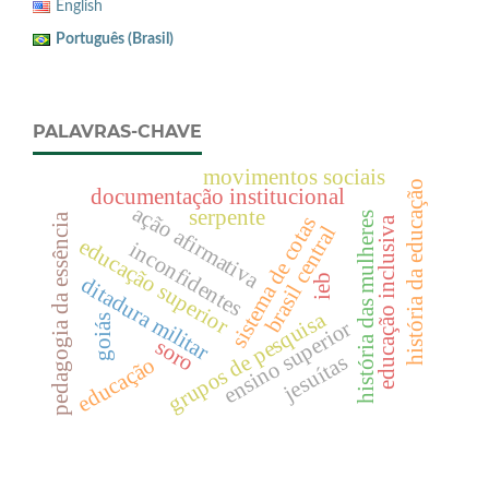
English
Português (Brasil)
PALAVRAS-CHAVE
movimentos sociais
história da educação
documentação institucional
ação afirmativa
serpente
história das mulheres
pedagogia da essência
sistema de cotas
educação inclusiva
brasil central
educação superior
inconfidentes
ieb
ditadura militar
grupos de pesquisa
goiás
ensino superior
soro
jesuítas
educação