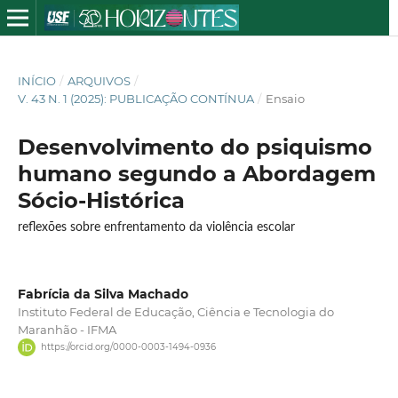
INÍCIO
/
ARQUIVOS
/
V. 43 N. 1 (2025): PUBLICAÇÃO CONTÍNUA
/
Ensaio
Desenvolvimento do psiquismo
humano segundo a Abordagem
Sócio-Histórica
reflexões sobre enfrentamento da violência escolar
Fabrícia da Silva Machado
Instituto Federal de Educação, Ciência e Tecnologia do
Maranhão - IFMA
https://orcid.org/0000-0003-1494-0936