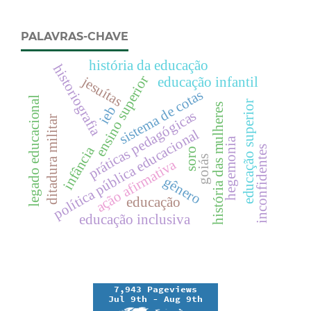
PALAVRAS-CHAVE
história da educação
historiografia
ensino superior
jesuítas
educação infantil
sistema de cotas
legado educacional
educação superior
história das mulheres
ieb
práticas pedagógicas
ditadura militar
política pública educacional
hegemonia
infância
inconfidentes
soro
goiás
ação afirmativa
gênero
educação
educação inclusiva