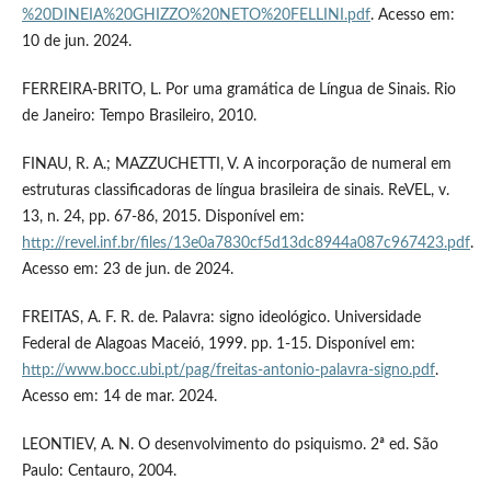
%20DINEIA%20GHIZZO%20NETO%20FELLINI.pdf
. Acesso em:
10 de jun. 2024.
FERREIRA-BRITO, L. Por uma gramática de Língua de Sinais. Rio
de Janeiro: Tempo Brasileiro, 2010.
FINAU, R. A.; MAZZUCHETTI, V. A incorporação de numeral em
estruturas classificadoras de língua brasileira de sinais. ReVEL, v.
13, n. 24, pp. 67-86, 2015. Disponível em:
http://revel.inf.br/files/13e0a7830cf5d13dc8944a087c967423.pdf
.
Acesso em: 23 de jun. de 2024.
FREITAS, A. F. R. de. Palavra: signo ideológico. Universidade
Federal de Alagoas Maceió, 1999. pp. 1-15. Disponível em:
http://www.bocc.ubi.pt/pag/freitas-antonio-palavra-signo.pdf
.
Acesso em: 14 de mar. 2024.
LEONTIEV, A. N. O desenvolvimento do psiquismo. 2ª ed. São
Paulo: Centauro, 2004.