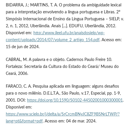
BIDARRA, J.; MARTINS, T. A. O problema da ambiguidade lexical
para a interpretação envolvendo a língua portuguesa e Libras. 2º
Simpósio Internacional de Ensino da Língua Portuguesa – SIELP, v.
2, n. 1, 2012, Uberlândia. Anais [...]. EDUFU, Uberlândia, 2012.
Disponível em:
http://www.ileel.ufu.br/anaisdosielp/wp-
content/uploads/2014/07/volume_2_artigo_154.pdf
. Acesso em:
15 de jun de 2024.
CABRAL, M. A palavra e o objeto. Cadernos Paulo Freire 10.
Fortaleza: Secretaria da Cultura do Estado do Ceará/ Museu do
Ceará, 2006.
FARACO, C. A. Pesquisa aplicada em linguagem: alguns desafios
para o novo milênio. D.E.L.T.A., São Paulo, v.17, Especial, pp. 1-9,
2001. DOI:
https://doi.org/10.1590/S0102-44502001000300001
.
Disponível em:
https://www.scielo.br/j/delta/a/SrCrcmBNyJC8ZF9BSNrLTWP/?
lang=pt&format=pdf
. Acesso em: 04 de mar. 2024.