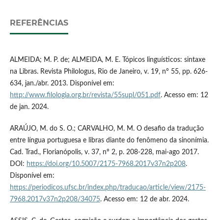
REFERÊNCIAS
ALMEIDA; M. P. de; ALMEIDA, M. E. Tópicos linguísticos: sintaxe
na Libras. Revista Philologus, Rio de Janeiro, v. 19, n° 55, pp. 626-
634, jan./abr. 2013. Disponível em:
http://www.filologia.org.br/revista/55supl/051.pdf
. Acesso em: 12
de jan. 2024.
ARAÚJO, M. do S. O.; CARVALHO, M. M. O desafio da tradução
entre língua portuguesa e libras diante do fenômeno da sinonímia.
Cad. Trad., Florianópolis, v. 37, nº 2, p. 208-228, mai-ago 2017.
DOI:
https://doi.org/10.5007/2175-7968.2017v37n2p208
.
Disponível em:
https://periodicos.ufsc.br/index.php/traducao/article/view/2175-
7968.2017v37n2p208/34075
. Acesso em: 12 de abr. 2024.