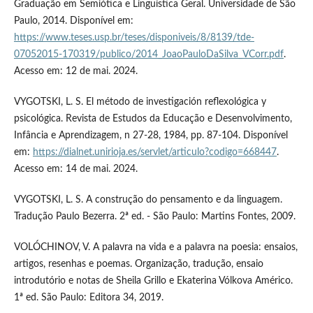
Graduação em Semiótica e Linguística Geral. Universidade de São
Paulo, 2014. Disponível em:
https://www.teses.usp.br/teses/disponiveis/8/8139/tde-
07052015-170319/publico/2014_JoaoPauloDaSilva_VCorr.pdf
.
Acesso em: 12 de mai. 2024.
VYGOTSKI, L. S. El método de investigación reflexológica y
psicológica. Revista de Estudos da Educação e Desenvolvimento,
Infância e Aprendizagem, n 27-28, 1984, pp. 87-104. Disponível
em:
https://dialnet.unirioja.es/servlet/articulo?codigo=668447
.
Acesso em: 14 de mai. 2024.
VYGOTSKI, L. S. A construção do pensamento e da linguagem.
Tradução Paulo Bezerra. 2ª ed. - São Paulo: Martins Fontes, 2009.
VOLÓCHINOV, V. A palavra na vida e a palavra na poesia: ensaios,
artigos, resenhas e poemas. Organização, tradução, ensaio
introdutório e notas de Sheila Grillo e Ekaterina Vólkova Américo.
1ª ed. São Paulo: Editora 34, 2019.