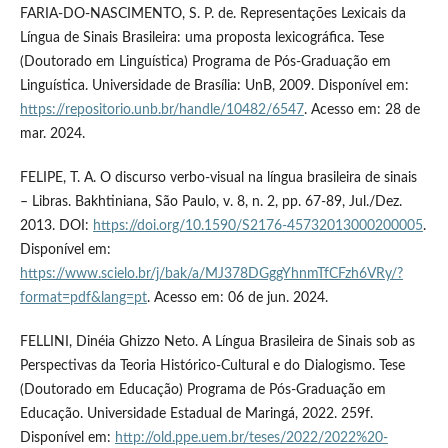
FARIA-DO-NASCIMENTO, S. P. de. Representações Lexicais da
Língua de Sinais Brasileira: uma proposta lexicográfica. Tese
(Doutorado em Linguística) Programa de Pós-Graduação em
Linguística. Universidade de Brasília: UnB, 2009. Disponível em:
https://repositorio.unb.br/handle/10482/6547
. Acesso em: 28 de
mar. 2024.
FELIPE, T. A. O discurso verbo-visual na língua brasileira de sinais
– Libras. Bakhtiniana, São Paulo, v. 8, n. 2, pp. 67-89, Jul./Dez.
2013. DOI:
https://doi.org/10.1590/S2176-45732013000200005
.
Disponível em:
https://www.scielo.br/j/bak/a/MJ378DGggYhnmTfCFzh6VRy/?
format=pdf&lang=pt
. Acesso em: 06 de jun. 2024.
FELLINI, Dinéia Ghizzo Neto. A Língua Brasileira de Sinais sob as
Perspectivas da Teoria Histórico-Cultural e do Dialogismo. Tese
(Doutorado em Educação) Programa de Pós-Graduação em
Educação. Universidade Estadual de Maringá, 2022. 259f.
Disponível em:
http://old.ppe.uem.br/teses/2022/2022%20-