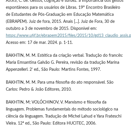
ASSIS, C. de. Gestos, cognição e surdez: a importância dos gestos
espontâneos para os usuários de Libras. 19º Encontro Brasileiro
de Estudantes de Pós-Graduação em Educação Matemática
(EBRAPEM). Juiz de fora, 2015. Anais [...]. Juiz de Fora, 30 de
outubro a 3 de novembro de 2015. Disponível em:
https://www.ufjf.br/ebrapem2015/files/2015/10/gd13_claudio_assis.
Acesso em: 17 de mar. 2024. p. 1-11.
BAKHTIN, M. M. Estética da criação verbal. Tradução do francês:
Maria Emsantina Galvão G. Pereira, revisão da tradução Marina
Appenzellerl. 2’ ed., São Paulo: Martins Fontes, 1997.
BAKHTIN, M. M. Para uma filosofia do ato responsável. São
Carlos: Pedro & João Editores, 2010.
BAKHTIN, M; VOLÓCHINOV, V. Marxismo e filosofia da
linguagem. Problemas fundamentais do método sociológico na
ciência da linguagem. Tradução de Michel Lahud e Yara Frateschi
Vieira. 12ª ed., São Paulo: Editora HUCITEC, 2006.