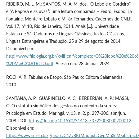
RIBEIRO, M. L. M.; SANTOS, M. A. M. dos. “O Lobo e o Cordeiro”
e “A Raposa e as uvas”: uma leitura comparada – Fedro, Esopo, La
Fontaine, Monteiro Lobato e Millôr Fernandes. Cadernos do CNLF,
Vol. 17, nº 10, Rio de Janeiro, 2014. Anais [...]. Universidade
Estácio de Sá. Cadernos de Línguas Clássicas, Textos Clássicos,
Línguas Estrangeiras e Tradução, 25 a 29 de agosto de 2014.
Disponível em:
http://www.filologia.org.br/xviii_cnlf/completo/O%20lobo%20e%2
%20M%C3%81RCIO.pdf
. Acesso em: 28 de mai. 2024.
ROCHA, R. Fábulas de Esopo. São Paulo: Editora Salamandra,
2010.
SANTANA, A. P.; GUARINELLO, A. C.; BERBERIAN, A. P.; MASSI,
G. O estatuto simbólico dos gestos no contexto da surdez.
Psicologia em Estudo, Maringá, v. 13, n. 2, p. 297-306, abr./jun.
2008. DOI:
https://doi.org/10.1590/S1413-73722008000200012
.
Disponível em:
https://www.scielo.br/j/pe/a/vC4Zv8KfMqpnxtcGvpMbXcM/abstract