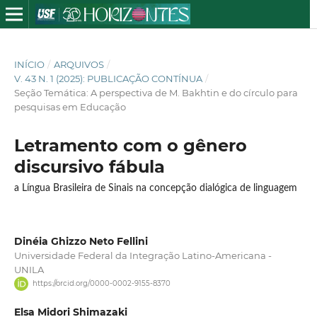
INÍCIO
/
ARQUIVOS
/
V. 43 N. 1 (2025): PUBLICAÇÃO CONTÍNUA
/
Seção Temática: A perspectiva de M. Bakhtin e do círculo para
pesquisas em Educação
Letramento com o gênero
discursivo fábula
a Língua Brasileira de Sinais na concepção dialógica de linguagem
Dinéia Ghizzo Neto Fellini
Universidade Federal da Integração Latino-Americana -
UNILA
https://orcid.org/0000-0002-9155-8370
Elsa Midori Shimazaki