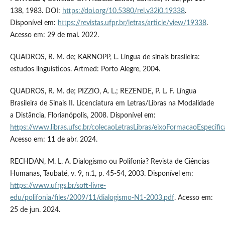
138, 1983. DOI:
https://doi.org/10.5380/rel.v32i0.19338
.
Disponível em:
https://revistas.ufpr.br/letras/article/view/19338
.
Acesso em: 29 de mai. 2022.
QUADROS, R. M. de; KARNOPP, L. Língua de sinais brasileira:
estudos linguísticos. Artmed: Porto Alegre, 2004.
QUADROS, R. M. de; PIZZIO, A. L.; REZENDE, P. L. F. Língua
Brasileira de Sinais II. Licenciatura em Letras/Libras na Modalidade
a Distância, Florianópolis, 2008. Disponível em:
https://www.libras.ufsc.br/colecaoLetrasLibras/eixoFormacaoEspecific
Acesso em: 11 de abr. 2024.
RECHDAN, M. L. A. Dialogismo ou Polifonia? Revista de Ciências
Humanas, Taubaté, v. 9, n.1, p. 45-54, 2003. Disponível em:
https://www.ufrgs.br/soft-livre-
edu/polifonia/files/2009/11/dialogismo-N1-2003.pdf
. Acesso em:
25 de jun. 2024.