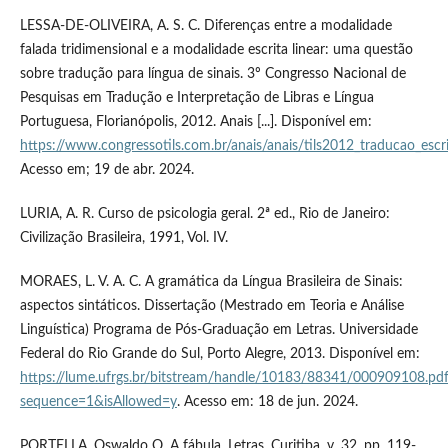
LESSA-DE-OLIVEIRA, A. S. C. Diferenças entre a modalidade
falada tridimensional e a modalidade escrita linear: uma questão
sobre tradução para língua de sinais. 3º Congresso Nacional de
Pesquisas em Tradução e Interpretação de Libras e Língua
Portuguesa, Florianópolis, 2012. Anais [...]. Disponível em:
https://www.congressotils.com.br/anais/anais/tils2012_traducao_escrit
Acesso em; 19 de abr. 2024.
LURIA, A. R. Curso de psicologia geral. 2ª ed., Rio de Janeiro:
Civilização Brasileira, 1991, Vol. IV.
MORAES, L. V. A. C. A gramática da Língua Brasileira de Sinais:
aspectos sintáticos. Dissertação (Mestrado em Teoria e Análise
Linguística) Programa de Pós-Graduação em Letras. Universidade
Federal do Rio Grande do Sul, Porto Alegre, 2013. Disponível em:
https://lume.ufrgs.br/bitstream/handle/10183/88341/000909108.pd
sequence=1&isAllowed=y
. Acesso em: 18 de jun. 2024.
PORTELLA, Oswaldo O. A fábula. Letras, Curitiba, v. 32, pp. 119-