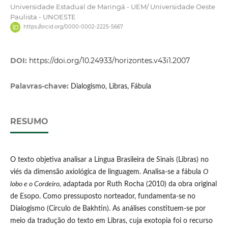
Universidade Estadual de Maringá - UEM/ Universidade Oeste
Paulista - UNOESTE
https://orcid.org/0000-0002-2225-5667
DOI:
https://doi.org/10.24933/horizontes.v43i1.2007
Palavras-chave:
Dialogismo, Libras, Fábula
RESUMO
O texto objetiva analisar a Língua Brasileira de Sinais (Libras) no
viés da dimensão axiológica de linguagem. Analisa-se a fábula
O
lobo e o Cordeiro,
adaptada por Ruth Rocha (2010) da obra original
de Esopo. Como pressuposto norteador, fundamenta-se no
Dialogismo (Círculo de Bakhtin). As análises constituem-se por
meio da tradução do texto em Libras, cuja exotopia foi o recurso