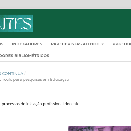
OS
INDEXADORES
PARECERISTAS AD HOC
PPGEDU
DORES BIBLIOMÉTRICOS
ÇÃO CONTÍNUA
/
 círculo para pesquisas em Educação
m processos de iniciação profissional docente