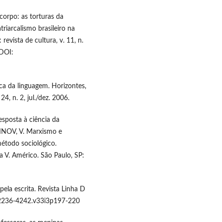
rpo: as torturas da
triarcalismo brasileiro na
evista de cultura, v. 11, n.
DOI:
ica da linguagem. Horizontes,
4, n. 2, jul./dez. 2006.
esposta à ciência da
HINOV, V. Marxismo e
étodo sociológico.
na V. Américo. São Paulo, SP:
ela escrita. Revista Linha D
n.2236-4242.v33i3p197-220