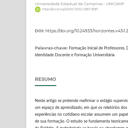
Universidade Estadual de Campinas - UNICAMP
https://orcid.org/0000-0002-0857-8187
DOI:
https://doi.org/10.24933/horizontes.v43i1.
Palavras-chave:
Formação Inicial de Professores, 
Identidade Docente e Formação Universitária
RESUMO
Neste artigo se pretende reafirmar o estágio supervi
um espaço de aprendizado, em que os relatórios dos
experiências no cotidiano escolar assumem um papel 
de sua formação. O estudo se fundamenta teoricame