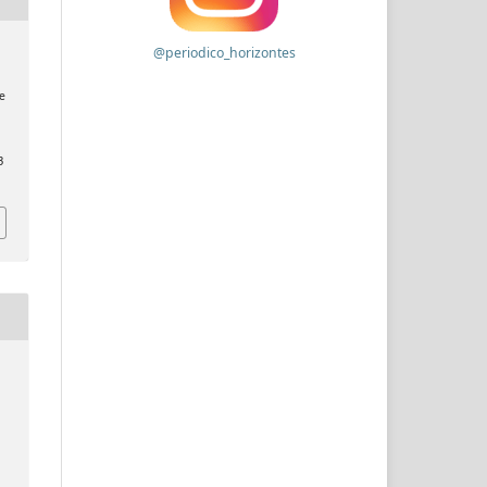
@periodico_horizontes
de
3