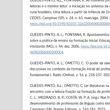
GUEDES-PINTO, A.L.; FONTANA, R. As mulheres prof
leitoras e o menino leitor: a iniciação no universo da 
rural brasileiro. Uma leitura a partir de Infância de 
CEDES, Campinas (SP), v. 24, n. 63, maio/ago. 2004.
https://doi.org/10.1590/S0101-3262200400020000
GUEDES-PINTO, A. L.; FONTANA, R. Apontamentos 
sobre a prática de ensino na formação inicial. Educa
Horizonte (MG), v. 44, dez. 2006.
https://doi.org/10
46982006000200004
.
GUEDES-PINTO, A. L.; OMETTO, C. ‘O poder da sala 
discursivas no contexto da formação inicial de profe
fundamental I. Raído (Online), v. 16, p. 218-237, 202
GUEDES-PINTO, A.L.; OMETTO, C. Ler literaturas n
encontro com a leitura fruição na formação de pro
C. L.; MEDRADO, B. P.; COSTA, W. P. A. (org.). Nas f
desenvolvimento de professores de línguas como terr
Campinas (SP): Pontes Editores, p. 163-182, 2023.