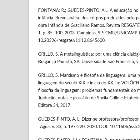
FONTANA; R.; GUEDES-PINTO, A.L. A educação no co
infância. Breve análise dos corpos produzidos pelo pa
obra Infância de Graciliano Ramos. Revista RESGATE: r
1, p. 85–100, 2003. Campinas, SP: CMU/UNICAMP. 
10.20396/resgate.v11i12.8645600.
GRILLO, S. A metalinguística: por uma ciência dialóg
Bragança Paulista, SP: Universidade São Francisco, v. 2
GRILLO, S. Marxismo e filosofia da linguagem: uma r
linguagem do século XIX e início do XX. In: VOLÓC
filosofia da linguagem: problemas fundamentais do m
Tradução, notas e glossário de Sheila Grillo e Ekateri
Editora 34, 2017.
GUEDES-PINTO, A. L. Dizer-se professora/professor p
´Água, v. 33, p. 197-220, 2020. DOI: 10.11606/iss