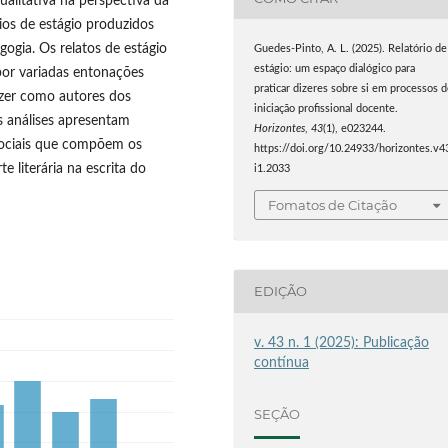
alitativa na perspectiva da
rios de estágio produzidos
ogia. Os relatos de estágio
Guedes-Pinto, A. L. (2025). Relatório de
estágio: um espaço dialógico para
or variadas entonações
praticar dizeres sobre si em processos 
izer como autores dos
iniciação profissional docente.
s análises apresentam
Horizontes
,
43
(1), e023244.
 sociais que compõem os
https://doi.org/10.24933/horizontes.v4
e literária na escrita do
i1.2033
Fomatos de Citação
EDIÇÃO
v. 43 n. 1 (2025): Publicação
contínua
SEÇÃO