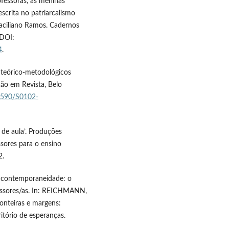
essoras, as meninas
escrita no patriarcalismo
Graciliano Ramos. Cadernos
 DOI:
4
.
teórico-metodológicos
ção em Revista, Belo
.1590/S0102-
de aula’. Produções
ssores para o ensino
2.
a contemporaneidade: o
fessores/as. In: REICHMANN,
ronteiras e margens:
itório de esperanças.