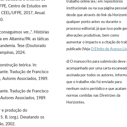
trabalho online (ex.: em repositórios
 UFPE, Centro de Estudos em
institucionais ou na sua página pessoal
e: CEEL/UFPE, 2017, Anual.
desde que através do link da Horizont
0.
qualquer ponto antes ou durante o
processo editorial, já que isso pode ge
seguimos ver...". Histórias
alterações produtivas, bem como
sa em Altamira/PA: as táticas
aumentar o impacto e a citação do tra
 pandemia. Tese (Doutorado
publicado (Veja
O Efeito do Acesso Li
ampinas, 2024.
d) O manuscrito para submissão deve 
onstrução teórica. In:
acompanhado por uma carta escanead
pante. Tradução de Francisco
assinada por todos os autores, inform
z, Autores Associados, 1989.
que o trabalho não foi enviado para
nenhum outro periódico e que acatam
pante. Tradução de Francisco
normas contidas nas Diretrizes da
 Autores Associados, 1989.
Horizontes.
r e produção do
 B. (org.). Desatando os
ão, 2002.