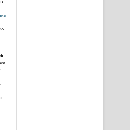
ira
ença
lho
mir
ara
o
u
ão