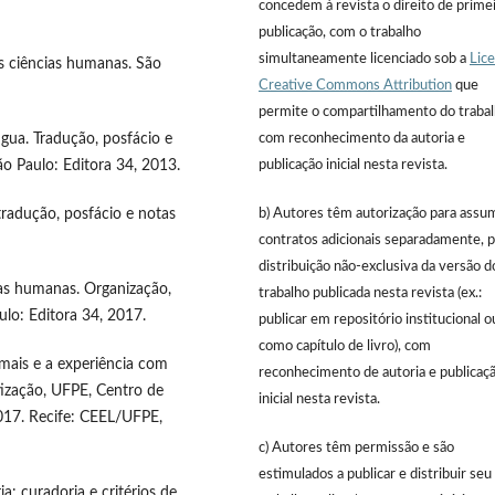
concedem à revista o direito de prime
publicação, com o trabalho
simultaneamente licenciado sob a
Lic
 ciências humanas. São
Creative Commons Attribution
que
permite o compartilhamento do traba
com reconhecimento da autoria e
gua. Tradução, posfácio e
publicação inicial nesta revista.
ão Paulo: Editora 34, 2013.
b) Autores têm autorização para assu
radução, posfácio e notas
contratos adicionais separadamente, p
distribuição não-exclusiva da versão d
ias humanas. Organização,
trabalho publicada nesta revista (ex.:
ulo: Editora 34, 2017.
publicar em repositório institucional o
como capítulo de livro), com
ais e a experiência com
reconhecimento de autoria e publicaç
etização, UFPE, Centro de
inicial nesta revista.
017. Recife: CEEL/UFPE,
c) Autores têm permissão e são
estimulados a publicar e distribuir seu
a: curadoria e critérios de