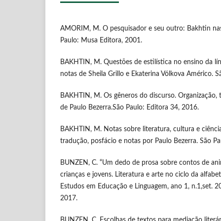
AMORIM, M. O pesquisador e seu outro: Bakhtin nas
Paulo: Musa Editora, 2001.
BAKHTIN, M. Questões de estilística no ensino da lín
notas de Sheila Grillo e Ekaterina Vólkova Américo. S
BAKHTIN, M. Os gêneros do discurso. Organização, t
de Paulo Bezerra.São Paulo: Editora 34, 2016.
BAKHTIN, M. Notas sobre literatura, cultura e ciênc
tradução, posfácio e notas por Paulo Bezerra. São Pa
BUNZEN, C. “Um dedo de prosa sobre contos de anim
crianças e jovens. Literatura e arte no ciclo da alfab
Estudos em Educação e Linguagem, ano 1, n.1,set. 2
2017.
BUNZEN, C. Escolhas de textos para mediação literári