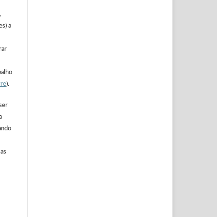
,
es) a
rar
balho
vre
).
ser
a
ando
 as