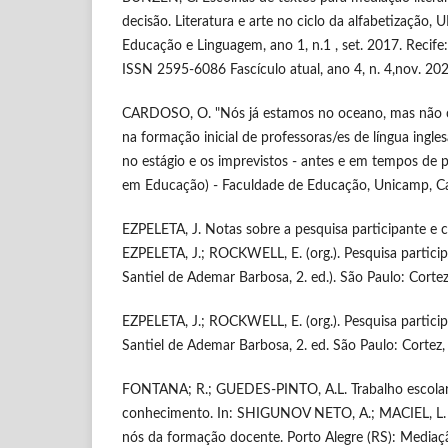
decisão. Literatura e arte no ciclo da alfabetização,
Educação e Linguagem, ano 1, n.1 , set. 2017. Recif
ISSN 2595-6086 Fascículo atual, ano 4, n. 4,nov. 202
CARDOSO, O. "Nós já estamos no oceano, mas não con
na formação inicial de professoras/es de língua ingle
no estágio e os imprevistos - antes e em tempos de
em Educação) - Faculdade de Educação, Unicamp, C
EZPELETA, J. Notas sobre a pesquisa participante e c
EZPELETA, J.; ROCKWELL, E. (org.). Pesquisa partici
Santiel de Ademar Barbosa, 2. ed.). São Paulo: Corte
EZPELETA, J.; ROCKWELL, E. (org.). Pesquisa partici
Santiel de Ademar Barbosa, 2. ed. São Paulo: Cortez,
FONTANA; R.; GUEDES-PINTO, A.L. Trabalho escola
conhecimento. In: SHIGUNOV NETO, A.; MACIEL, L. S.
nós da formação docente. Porto Alegre (RS): Mediaç