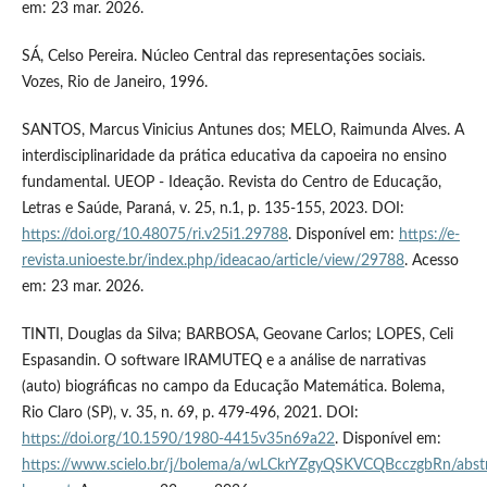
em: 23 mar. 2026.
SÁ, Celso Pereira. Núcleo Central das representações sociais.
Vozes, Rio de Janeiro, 1996.
SANTOS, Marcus Vinicius Antunes dos; MELO, Raimunda Alves. A
interdisciplinaridade da prática educativa da capoeira no ensino
fundamental. UEOP - Ideação. Revista do Centro de Educação,
Letras e Saúde, Paraná, v. 25, n.1, p. 135-155, 2023. DOI:
https://doi.org/10.48075/ri.v25i1.29788
. Disponível em:
https://e-
revista.unioeste.br/index.php/ideacao/article/view/29788
. Acesso
em: 23 mar. 2026.
TINTI, Douglas da Silva; BARBOSA, Geovane Carlos; LOPES, Celi
Espasandin. O software IRAMUTEQ e a análise de narrativas
(auto) biográficas no campo da Educação Matemática. Bolema,
Rio Claro (SP), v. 35, n. 69, p. 479-496, 2021. DOI:
https://doi.org/10.1590/1980-4415v35n69a22
. Disponível em:
https://www.scielo.br/j/bolema/a/wLCkrYZgyQSKVCQBcczgbRn/abstr