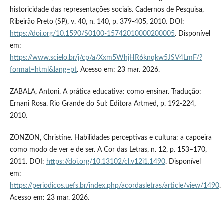
historicidade das representações sociais. Cadernos de Pesquisa,
Ribeirão Preto (SP), v. 40, n. 140, p. 379-405, 2010. DOI:
https://doi.org/10.1590/S0100-15742010000200005
. Disponível
em:
https://www.scielo.br/j/cp/a/Xxm5WhjHR6knqkw5JSV4LmF/?
format=html&lang=pt
. Acesso em: 23 mar. 2026.
ZABALA, Antoni. A prática educativa: como ensinar. Tradução:
Ernani Rosa. Rio Grande do Sul: Editora Artmed, p. 192-224,
2010.
ZONZON, Christine. Habilidades perceptivas e cultura: a capoeira
como modo de ver e de ser. A Cor das Letras, n. 12, p. 153–170,
2011. DOI:
https://doi.org/10.13102/cl.v12i1.1490
. Disponível
em:
https://periodicos.uefs.br/index.php/acordasletras/article/view/1490
.
Acesso em: 23 mar. 2026.