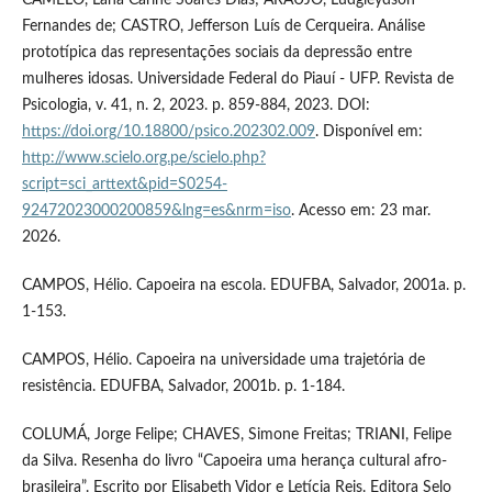
Fernandes de; CASTRO, Jefferson Luís de Cerqueira. Análise
prototípica das representações sociais da depressão entre
mulheres idosas. Universidade Federal do Piauí - UFP. Revista de
Psicologia, v. 41, n. 2, 2023. p. 859-884, 2023. DOI:
https://doi.org/10.18800/psico.202302.009
. Disponível em:
http://www.scielo.org.pe/scielo.php?
script=sci_arttext&pid=S0254-
92472023000200859&lng=es&nrm=iso
. Acesso em: 23 mar.
2026.
CAMPOS, Hélio. Capoeira na escola. EDUFBA, Salvador, 2001a. p.
1-153.
CAMPOS, Hélio. Capoeira na universidade uma trajetória de
resistência. EDUFBA, Salvador, 2001b. p. 1-184.
COLUMÁ, Jorge Felipe; CHAVES, Simone Freitas; TRIANI, Felipe
da Silva. Resenha do livro “Capoeira uma herança cultural afro-
brasileira”. Escrito por Elisabeth Vidor e Letícia Reis. Editora Selo