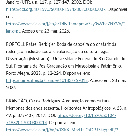
Janeiro (UFRJ), n. 117, p. 127-147, 2002. DOI:
https://doi.org/10.1590/S0100-15742002000300007
. Disponível
em:
https://www.scielo.br/j/cp/a/T4NRbmqpmw7ky3sWhc7NYVb/?
lang=pt
. Acesso em: 23 mar. 2026.
BORTOLI, Rafael Berbigier. Roda de capoeira do chafariz da
redenção: inclusão social e valorização da cultura negra.
Dissertação (Mestrado) - Universidade Federal do Rio Grande do
Sul. Programa de Pós-Graduação em Museologia e Patrimônio.
Porto Alegre, 2023. p. 12-224. Disponível em:
https://lume.ufrgs.br/handle/10183/257018
. Acesso em: 23 mar.
2026.
BRANDÃO, Carlos Rodrigues. A educação como cultura.
Memórias dos anos sessenta. Horizontes Antropológicos, v. 23, n.
49, p. 377-407, 2017. DOI:
https://doi.org/10.1590/S0104-
71832017000300014
. Disponível em:
https://www.scielo.br/j/ha/a/JXKXLMzzHtJCsDBJ74gqndF/?