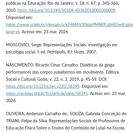
públicas na Educação, Rio de Janeiro, v. 18, n. 67, p. 345-364,
2010.
https://doi.org/10.1590/S0104-40362010000200009
.
Disponível em:
https://www.scielo.br/j/ensaio/a/k74M4V3f8qpPMNfRJdhRQwB/abst
lang=pt
. Acesso em: 23 mar. 2026.
MOSCOVICI, Serge. Representações Sociais: investigação em
psicologia social. 5 ed. Petrópolis, RJ: Vozes, 2007.
NASCIMENTO, Ricardo César Carvalho. Dialéticas da ginga:
performances dos corpos subalternos em movimento. Editora
Social e Cultural, Goiás, v. 22, n. 2, 2019. p. 45-59. DOI:
https://doi.org/10.5216/sec.v22i2.58395
. Disponível em:
https://revistas.ufg.br/fcs/article/view/58395
. Acesso em: 23 mar.
2026.
OLIVEIRA, Anderson Carvalho de.; SOUZA, Gabriela Conceição de.
TRIANI, Felipe da Silva. Representações Sociais de Professores de
Educação Física Sobre o Ensino do Conteúdo de Lutas na Escola.