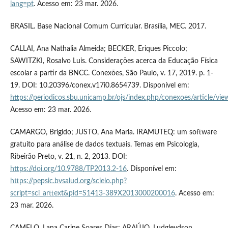
lang=pt
. Acesso em: 23 mar. 2026.
BRASIL. Base Nacional Comum Curricular. Brasília, MEC. 2017.
CALLAI, Ana Nathalia Almeida; BECKER, Eriques Piccolo;
SAWITZKI, Rosalvo Luis. Considerações acerca da Educação Física
escolar a partir da BNCC. Conexões, São Paulo, v. 17, 2019. p. 1-
19. DOI: 10.20396/conex.v17i0.8654739. Disponível em:
https://periodicos.sbu.unicamp.br/ojs/index.php/conexoes/article/v
Acesso em: 23 mar. 2026.
CAMARGO, Brigido; JUSTO, Ana Maria. IRAMUTEQ: um software
gratuito para análise de dados textuais. Temas em Psicologia,
Ribeirão Preto, v. 21, n. 2, 2013. DOI:
https://doi.org/10.9788/TP2013.2-16
. Disponível em:
https://pepsic.bvsalud.org/scielo.php?
script=sci_arttext&pid=S1413-389X2013000200016
. Acesso em:
23 mar. 2026.
CAMELO, Lana Carine Soares Dias; ARAÚJO, Ludgleydson