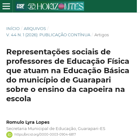
INÍCIO
/
ARQUIVOS
/
V. 44 N. 1 (2026): PUBLICAÇÃO CONTÍNUA
/
Artigos
Representações sociais de
professores de Educação Física
que atuam na Educação Básica
do município de Guarapari
sobre o ensino da capoeira na
escola
Romulo Lyra Lopes
Secretaria Municipal de Educação, Guarapari-ES
https://orcid.org/0000-0003-0904-6817