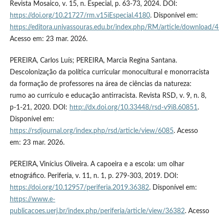
Revista Mosaico, v. 15, n. Especial, p. 63-73, 2024. DOI:
https://doi.org/10.21727/rm.v15iEspecial.4180
. Disponível em:
https://editora.univassouras.edu.br/index.php/RM/article/downloa
Acesso em: 23 mar. 2026.
PEREIRA, Carlos Luís; PEREIRA, Marcia Regina Santana.
Descolonização da política curricular monocultural e monorracista
da formação de professores na área de ciências da natureza:
rumo ao currículo e educação antirracista. Revista RSD, v. 9, n. 8,
p-1-21, 2020. DOI:
http://dx.doi.org/10.33448/rsd-v9i8.60851
.
Disponível em:
https://rsdjournal.org/index.php/rsd/article/view/6085
. Acesso
em: 23 mar. 2026.
PEREIRA, Vinícius Oliveira. A capoeira e a escola: um olhar
etnográfico. Periferia, v. 11, n. 1, p. 279-303, 2019. DOI:
https://doi.org/10.12957/periferia.2019.36382
. Disponível em:
https://www.e-
publicacoes.uerj.br/index.php/periferia/article/view/36382
. Acesso